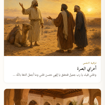
تزكية النفس
أعرابي البصرة
وظني فيك يا رب جميل فحقق يا إلهي حـُسن ظني وما أجمل الثقة باللّه …