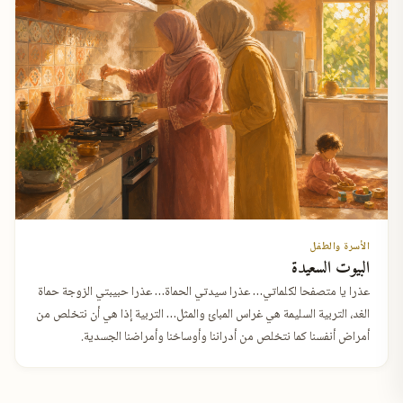
الأسرة والطفل
البيوت السعيدة
عذرا يا متصفحا لكلماتي… عذرا سيدتي الحماة… عذرا حبيبتي الزوجة حماة
الغد، التربية السليمة هي غراس المبائ والمثل… التربية إذا هي أن نتخلص من
أمراض أنفسنا كما نتخلص من أدراننا وأوساخنا وأمراضنا الجسدية.