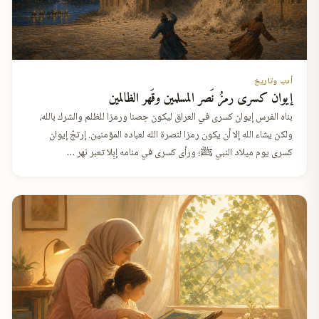
أدب وتاريخ
إيوان كسرى رمزُ نَصر المسلمين وقَهر الظالمين
بناه الفرس إيوان كسرى في العراق ليكون حِصنا ورمزا للظلم والشرك بالله،
ولكن يشاء الله إلا أن يكون رمزا لنصرة الله لعباده المؤمنين. إرتجّ إيوان
كسرى يوم ميلاد النبي ﷺ؛ ورأى كسرى في منامه إبِلا تعبر نهر …