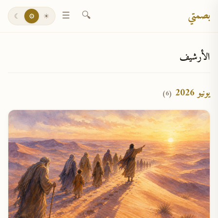
بصمتي
☰
🔍
☾
⚙
☀
الأرشيف
يونيو 2026
(6)