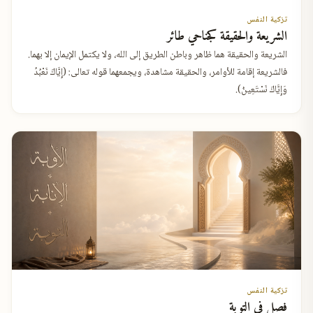
تزكية النفس
الشريعة والحقيقة كجناحي طائر
الشريعة والحقيقة هما ظاهر وباطن الطريق إلى الله، ولا يكتمل الإيمان إلا بهما.
فالشريعة إقامة للأوامر، والحقيقة مشاهدة، ويجمعهما قوله تعالى: (إِيَّاكَ نَعْبُدُ
وَإِيَّاكَ نَسْتَعِينُ).
✕
تزكية النفس
فصل في التوبة