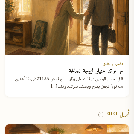
الأسرة والطفل
من فوائد اختيار الزوجة الصالحة
قال الحسن البصري : وقفت على بزَّاز – بائع قماش &#8211; بمكة أشتري
منه ثوباً، فجعل يمدح ويحلف، فتركته، وقلت[…]
أبريل 2021
(1)