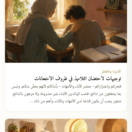
الأسرة والطفل
توجيهات لاحتضان التلاميذ في ظروف الامتحانات
فخركم واعتزازكم – معشر الآباء والأمهات – بأبنائكم لأنهم بعضٌ منكم، وليس
بما يحققون من نتائج. فحب الوالدين للأبناء غير مشروط ولا مرهون بالنتائج.
شعور يجب أن يكون قناعة لدى الأمهات والآباء، وأهم من ذلك …