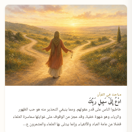
مباحث في القرآن
ادْعُ إِلَىٰ سَبِيلِ رَبِّكَ
خاطبوا الناس على قدر عقولهم. ومما ينبغي التحذير منه هو حب الظهور
والرياء، وهو شهوة خفية، وقد عجز عن الوقوف على غوايلها سماسرة العلماء
فضلا عن عامة العباد والأتقياء، وإنما يبتلى بها العلماء والمشمرون ع…