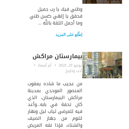
وظني فيك يا رب جميل
فحقق يا إلهي حـُسن ظني
وما أجمل الثقة باللّه …
اِطّلع على المزيد
بيمارستان مراكش
يونيو 23, 2023
أم أسماء
أدب وتاريخ
من عجيب ما شاده يعقوب
المنصور الموحدي بمدينة
مراكش البيمارستان، الذي
كان تحفة في بابه…وأعد
فيه للمرضى ثياب ليل ونهار
للنوم من جهاز الصيف
والشتاء، فإذا نقه المريض