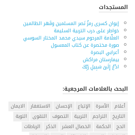
المستجدات
إيوان كسرى رمزُ نَصر المسلمين وقَهر الظالمين
خواطر على درب التربية السليمة
العلّامة المرحوم سيدي محمد المختار السوسي
صورة مختصرة عن كتاب المعسول
أعرابي البصرة
بيمارستان مراكش
ادْعُ إِلَىٰ سَبِيلِ رَبِّكَ
البحث بالعلامات المرجعية:
أعلام
الأسرة
الإتباع
الإحسان
الاستغفار
الايمان
التاريخ
التراجم
التربية
التصوف
التقوى
التوبة
الحج
الحكمة
الخصال العشر
الذكر
الرباطات