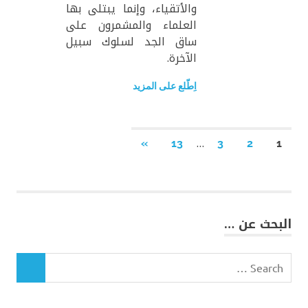
والأتقياء، وإنما يبتلى بها
العلماء والمشمرون على
ساق الجد لسلوك سبيل
الآخرة.
اِطّلع على المزيد
Posts
…
NEXT
»
13
3
2
1
POSTS
pagination
البحث عن …
Search
for:
SEARCH