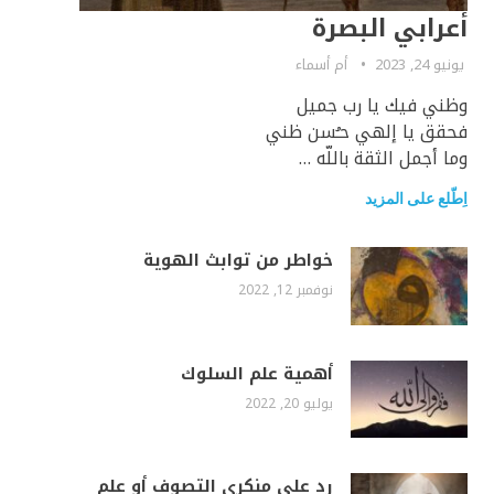
أعرابي البصرة
يونيو 24, 2023
أم أسماء
وظني فيك يا رب جميل
فحقق يا إلهي حـُسن ظني
وما أجمل الثقة باللّه …
اِطّلع على المزيد
خواطر من توابث الهوية
نوفمبر 12, 2022
أهمية علم السلوك
يوليو 20, 2022
رد على منكري التصوف أو علم