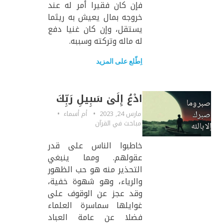
فإن كان فقيرا أمر له عند
خروجه بمال يعيش به ريثما
يستقل، وإن كان غنيا دفع
له ماله وتركته وسببه.
اِطّلع على المزيد
ادْعُ إِلَىٰ سَبِيلِ رَبِّكَ
مارس 24, 2023
أم أسماء
مباحث في القرآن
خاطبوا الناس على قدر
عقولهم. ومما ينبغي
التحذير منه هو حب الظهور
والرياء، وهو شهوة خفية،
وقد عجز عن الوقوف على
غوايلها سماسرة العلماء
فضلا عن عامة العباد