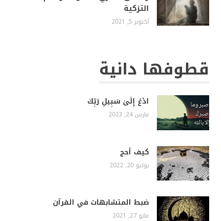
التزكية
أكتوبر 5, 2021
قطوفها دانية
ادْعُ إِلَىٰ سَبِيلِ رَبِّكَ
مارس 24, 2023
كيف أحج
يوليو 20, 2022
ضبط المتشابهات في القرآن
مايو 27, 2021