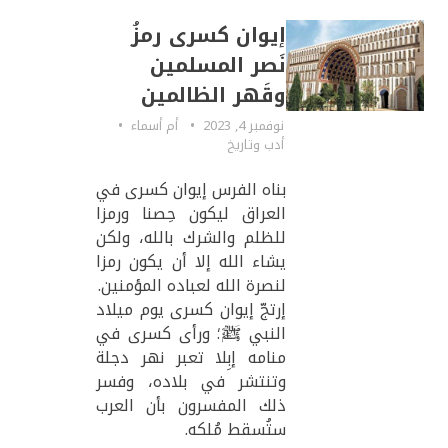
إيوان كسرى رمزُ
نَصر المسلمين
وقَهر الظالمين
نوفمبر 4, 2023
أم أسماء
أدب وتاريخ
بناه الفرس إيوان كسرى في
العراق ليكون حِصنا ورمزا
للظلم والشرك بالله، ولكن
يشاء الله إلا أن يكون رمزا
لنصرة الله لعباده المؤمنين.
إرتجّ إيوان كسرى يوم ميلاد
النبي ﷺ؛ ورأى كسرى في
منامه إبِلا تعبر نهر دجلة
وتنتشر في بلاده، وفسر
ذلك المفسرون بأن العرب
ستُسقط مُلكه.