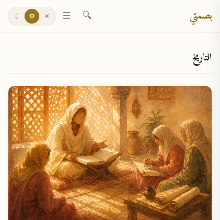
بصمتي
☰
🔍
☾
⚙
☀
التاريخ
✕