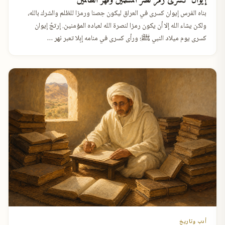
إيوان كسرى رمزُ نَصر المسلمين وقَهر الظالمين
بناه الفرس إيوان كسرى في العراق ليكون حِصنا ورمزا للظلم والشرك بالله،
ولكن يشاء الله إلا أن يكون رمزا لنصرة الله لعباده المؤمنين. إرتجّ إيوان
كسرى يوم ميلاد النبي ﷺ؛ ورأى كسرى في منامه إبِلا تعبر نهر …
أدب وتاريخ