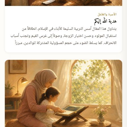
الأسرة والطفل
هدية الله إليكم
يتناول هذا المقال أسس التربية السليمة للأبناء في الإسلام، انطلاقاً من
استقبال المولود وحسن اختيار الزوجة، وصولاً إلى غرس القيم وتجنب أسباب
الانحراف. كما يسلط الضوء على حجم المسؤولية المشتركة للوالدين، مبرزاً
الدور الجوهري للمرأة كـ "مدرسة" تبني الأجيال وتؤسس لمجتمع مستقيم
على منهاج النبوة.