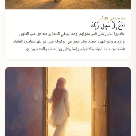
مباحث في القرآن
ادْعُ إِلَىٰ سَبِيلِ رَبِّكَ
خاطبوا الناس على قدر عقولهم. ومما ينبغي التحذير منه هو حب الظهور
والرياء، وهو شهوة خفية، وقد عجز عن الوقوف على غوايلها سماسرة العلماء
فضلا عن عامة العباد والأتقياء، وإنما يبتلى بها العلماء والمشمرون ع…