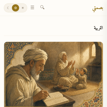
بصمتي
☰
🔍
☾
⚙
☀
التربية