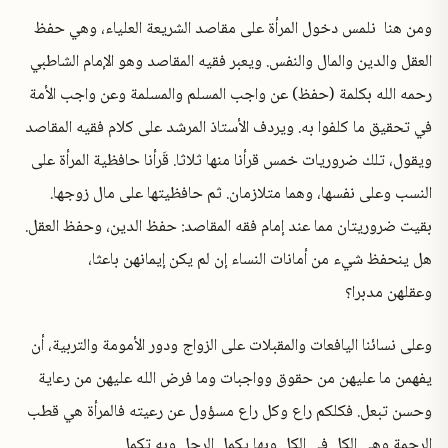
ومن هنا نلمس دخول المرأة على مقاصد الشريعة العلياء، وهي حفظ
العقل والدين والمال والنفس. ويعبر فقيه المقاصد وهو الإمام الشاطبي
رحمه الله بكلمة (حفظ) عن واجب المسلم والمسلمة وعن واجب الأمة
في تحقيق ما كلفوا به. ويردف الأستاذ المرشد على كلام فقيه المقاصد
ويقول، تلك
ضروريات خمس قرأنا منها ثلاثا. قَرأنا حافظية المرأة على
النسب وعلى نفسها، وهما متلازمان. ثم حافظيتها على مال زوجها.
بقيت ضروريتان مما عند إمام فقه المقاصد: حفظ الدين، وحفظ العقل.
هل ينحفظ شيء من أمانات النساء إن لم يكن إيمانهن باعثا،
وعقلهن
مدبرا؟
وعلى نسائنا اليافعات والمقبلات على الزواج ودور الأمومة والتربية، أن
يفهمن ما عليهن من حقوق وواجبات وما فرض الله عليهن من رعاية
وحسن تبعل. فكلكم راع وكل راع مسؤول عن رعيته فالمرأة هي قطب
الرحمة وهي الكل في الكل وبها يكمل الرجل وبه تكمل.