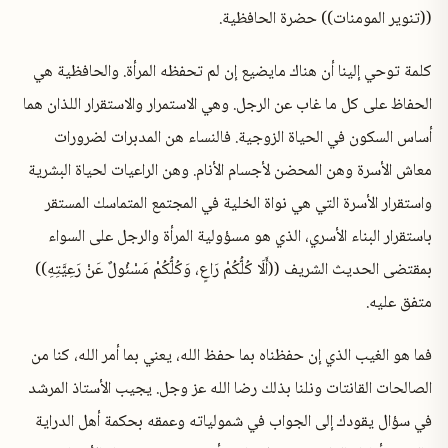
((تنوير المومنات)) حضرة الحافظية.
كلمة توحي إلينا أن هناك مايضيع إن لم تحفظه المرأة. والحافظية هي
الحفاظ على كل ما غاب عن الرجل. وهي الاستمرار والاستقرار اللذان هما
أساس السكون في الحياة الزوجية. فالنساء هن المدبرات لضرورات
معاش الأسرة وهن المحضن لأجسام الأنام. وهن الراعيات لحياة البشرية
واستقرار الأسرة التي هي نواة الخلية في المجتمع المتماسك المستقر
باستقرار البناء الأسري، الذي هو مسؤولية المرأة والرجل على السواء
بمقتضى الحديث الشريف ((أَلَا كُلُّكُمْ رَاعٍ، وَكُلُّكُمْ مَسْئُولٌ عَنْ رَعِيَّتِهِ))
متفق عليه.
فما هو الغيب الذي إن حفظناه بما حفظ الله، يعني بما أمر الله، كنا من
الصالحات القانتات ونلنا بذلك رضا الله عز وجل. يجيب الأستاذ المرشد
في سؤال يقودك إلى الجواب في شمولياته وعمقه بحكمة أهل الدراية