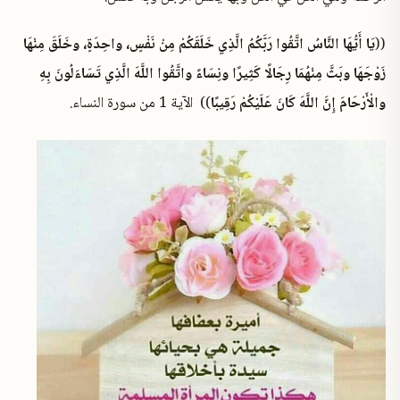
((
يَا أَيُّهَا النَّاسُ اتَّقُوا رَبَّكُمُ الَّذِي خَلَقَكُمْ مِنْ نَفْسٍ، واحِدَةٍ، وخَلَقَ مِنْهَا
زَوْجَهَا وبَثَّ مِنْهُمَا رِجَالًا كَثِيرًا ونِسَاءً واتَّقُوا اللَّهَ الَّذِي تَسَاءَلُونَ بِهِ
والْأَرْحَامَ إِنَّ اللَّهَ كَانَ عَلَيْكُمْ رَقِيبًا
)) الآية 1 من سورة النساء.