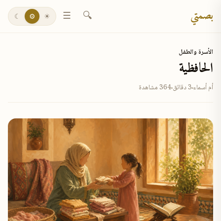
بصمتي
☰
🔍
☾
⚙
☀
الأسرة والطفل
الحافظية
أم أسماء
3 دقائق
364 مشاهدة