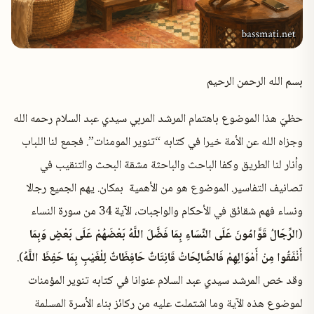
✕
بسم الله الرحمن الرحيم
حظيَ هذا الموضوع باهتمام المرشد المربي سيدي عبد السلام رحمه الله
وجزاه الله عن الأمة خيرا في كتابه “تنوير المومنات”. فجمع لنا اللباب
وأنار لنا الطريق وكفا الباحث والباحثة مشقة البحث والتنقيب في
تصانيف التفاسير. الموضوع هو من الأهمية بمكان. يهم الجميع رجالا
ونساء فهم شقائق في الأحكام والواجبات، الآية 34 من سورة النساء
(
الرِّجَالُ قَوَّامُونَ عَلَى النِّسَاءِ بِمَا فَضَّلَ اللَّهُ بَعْضَهُمْ عَلَى بَعْضٍ وَبِمَا
أَنْفَقُوا مِنْ أَمْوَالِهِمْ فَالصَّالِحَاتُ قَانِتَاتٌ حَافِظَاتٌ لِلْغَيْبِ بِمَا حَفِظَ اللَّهُ
).
وقد خص المرشد سيدي عبد السلام عنوانا في كتابه تنوير المؤمنات
لموضوع هذه الآية وما اشتملت عليه من ركائز بناء الأسرة المسلمة