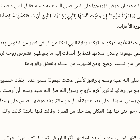
لله عنه ان اعرض تزويجها على النبي صلى الله عليه وسلم فقبل النبي واصدقها
ى (
وَامْرَأَةً مُؤْمِنَةً إِنْ وَهَبَتْ نَفْسَهَا لِلنَّبِيِّ إِنْ أَرَادَ النَّبِيُّ أَنْ يَسْتَنْكِحَهَا خَالِصَة
فة لأنهم أدركوا ما تركته زيارة النبي لمكة من أثر في كثير من النفوس بع
تفي ميمونة بإعلان إسلامها فقط بل أضافت إليه ما يغيظهم، فتعرض زوجة لرس
 من النسب الرفيع ومن اشتهرت من النساء بالفضل والوجاهة.
صلى الله عليه وسلم بالرفيق الأعلى عاشت ميمونة سنين عددا، بلغت خمسين 
بلغ من وفائها لذكرى أكرم الأزواج رسول الله صل الله عليه وسلم، أن أوصت بد
ان يسمى -سرقا- على بعد عشرة أميال من مكة. وقد عرضها العباس على رسول ا
رجع بنى بها بهذا المكان بعد حله من العمرة. وقالت فيها عائشة كانت والله أت
موقفها الجريئ عندما أعلنت إسلامها الأثر البارز في تحويل كثير من المشركين