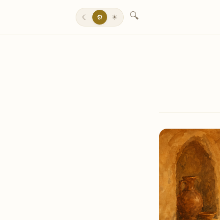
🔍
☾
⚙
☀