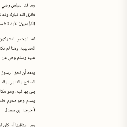
وما فتا العباس رضي ا
فانزل الله تبارك وتعال
الْمُؤْمِنِينَ
) الآية 50 سورة الأحزاب.
لقد توجس المشركون خي
الحديبية. وهنا لم تك
عليه وسلم وهي من هي
وبعد أن لحق الرسول 
الصلاح والتقوى. وقد 
بنى بها فيه، وهو مك
وسلم وهو محرم. فلما 
(أخرجه ابن سعد).
ومن مناقبها أن كان ل