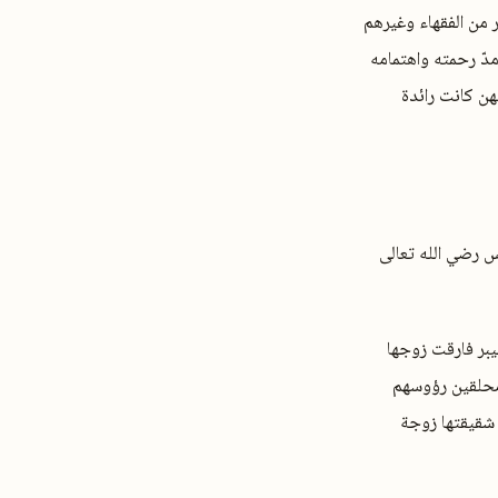
ر من الفقهاء وغيرهم
دّ رحمته واهتمامه
هن كانت رائدة
س رضي الله تعالى
يبر فارقت زوجها
 محلقين رؤوسهم
شقيقتها زوجة