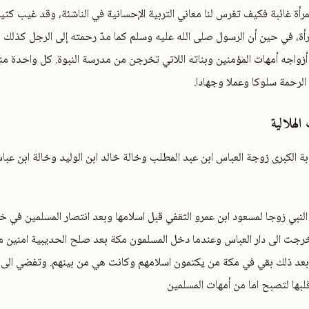
لمرأة غائبة فكيف تغرس لنا معاني التربية الإحسانية في الناشئة، وقد غيب كثي
أة، في حين أن الرسول صلى الله عليه وسلم كما مدّ رحمته إلى الرجل كذلك م
لٍ أزواجه أمهات المؤمنين وبناته اللاتي تخرجن من مدرسة النبوة. كل واحدة من
لرحمة سلوكا وعملا وجهادا.
لهلالية
ة الكبرى زوجة العباس ابن عبد المطلب وخالة خالد ابن الوليد وخالة ابن عبا
لنبي زوجا لمسعود ابن عمرو الثقفي قبل اسلامها وبعد انتصار المسلمين في خ
 فخرجت الى دار العباس وعندما دخل المسلمون مكة بعد صلح الحديبية امنين
عد ذلك بقي في مكة من يكتمون اسلامهم وكانت هي من بينهم. وتفضي الى 
قلبها لتصبح اما من أمهات المسلمين