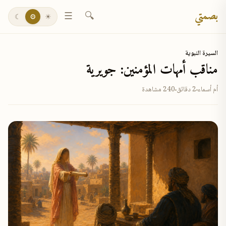
بصمتي
☰
🔍
☾
⚙
☀
السيرة النبوية
مناقب أمهات المؤمنين: جويرية
أم أسماء
2 دقائق
240 مشاهدة
✕