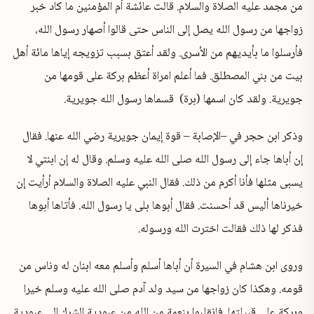
من مجمد عليه الصلاة والسلام. قالت عائشة أم المؤمنين ما كاد خبر
زواجها من رسول الله يصل إلى الناس حتى قالوا أصهار رسول الله،
فأرسلوا ما بأيديهم من الأسرى. ولقد أعتق بسبب تزويجه إياها مائة أهل
بيت من بني المصطلق. فما أعلم امراة أعظم بركة على قومها من
جويرية. ولقد كان اسمها (برة) قسماها رسول الله جويرية.
وذكر ابن حجر في –الإصابة – قوة إيمان جويرية رضي الله عنها. فقال
إن أباها جاء إلى رسول الله صلى الله عليه وسلم. وقال له إن ابنتي لا
يسبى مثلها فأنا أكرم من ذلك. فقال النبي عليه الصلاة والسلام أرأيت إن
خيرناها أليس قد أحسنت. فقال أبوها بلى يا رسول الله. فأتاها أبوها
فذكر لها ذلك فقالت اخترت الله ورسوله.
وروى ابن هشام في السيرة أن أباها أسلم وأسلم معه ابنان له وناس من
قومه. وهكذا كان زواجها من سيد ولد آدم صلى الله عليه وسلم خيرا
وبركة على قبيلتها. فانقلبوا بنعمة من الله من عبودية الشرك إلى عبودية