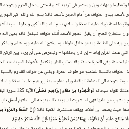
 وتعظيما ومهابة وبرا. ويستمر في ترديد التلبية حتى يدخل الحرم ويتوجه الى
لأسعد يبدئ الطواف من أمام الحجر الأسعد قائلا بسم الله والله أكبر اللهم إي
اتباعا لسنة نبيك عليه الصلاة والسلام، بسم الله والله أكبر. ويطوف سبعة أ
وإن استطاع الحاج أن يقبل الحجر الأسعد أثناء طوافه فليفعل فانه يمين الله 
بين ربه على الطاعة ويدعو خلال طوافه بما يفتح الله عليه وبما شاء. وليذكر أ
التي علمنا القرآن إياها – إن كان يحفظها – وليحرص على أن يردد بين الركن ا
الدنيا حسنة وفي الآخرة حسنة وقنا عذاب النار. وتكتمل الأشواط السبعة عند ال
ا الطواف بالنسبة للمتمتع هو طواف العمرة. ويغني عن طواف القدوم بالنسبة 
السبعة يتوجه الى المنطقة الواقعة وراء مقام سيدنا إبراهيم عليه الصلاة وال
تثالا لقوله سبحانه (
وَاتَّخِذُوا مِنْ مَقَامِ إِبْرَاهِيمَ مُصَلًّى
) الآية 125 سورة البقرة.
م ويشرب من مائها فهي لما شربت له. وبعد ذلك يتوجه الى الملتزم أسفل باب ا
صفا حيث يصعد الى أعلاها ويقف مستشرفا الكعبة قائلا (
إِنَّ الصَّفَا وَالْمَرْوَةَ مِن
لَا جُنَاحَ عَلَيْهِ أَنْ يَطَّوَّفَ بِهِمَا ۚ وَمَنْ تَطَوَّعَ خَيْرًا فَإِنَّ اللَّهَ شَاكِرٌ عَلِيمٌ
).
ذي أدى مناسك الحج طوافا بالكعبة وسعيا بين الصفا والمروة، يتحلل عند المرو