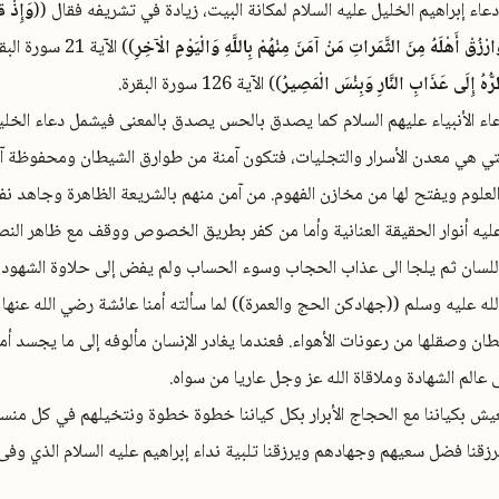
عاء إبراهيم الخليل عليه السلام لمكانة البيت، زيادة في تشريفه فقال ((
وَإِذْ ق
رْزُقْ أَهْلَهُ مِنَ الثَّمَراتِ مَنْ آمَنَ مِنْهُمْ بِاللَّهِ وَالْيَوْمِ الْآخِرِ
)) الآية 21 سورة البقرة، ((
طَرُّهُ إِلَى عَذَابِ النَّارِ وَبِئْسَ الْمَصِيرُ
)) الآية 126 سورة البقرة.
دعاء الأنبياء عليهم السلام كما يصدق بالحس يصدق بالمعنى فيشمل دعاء الخلي
 التي هي معدن الأسرار والتجليات، فتكون آمنة من طوارق الشيطان ومحفوظة آم
 العلوم ويفتح لها من مخازن الفهوم. من آمن منهم بالشريعة الظاهرة وجاهد ن
ليه أنوار الحقيقة العنانية وأما من كفر بطريق الخصوص ووقف مع ظاهر النص
اللسان ثم يلجا الى عذاب الحجاب وسوء الحساب ولم يفض إلى حلاوة الشهود و
له عليه وسلم ((جهادكن الحج والعمرة)) لما سألته أمنا عائشة رضي الله عنها 
ان وصقلها من رعونات الأهواء.
فعندما يغادر الإنسان مألوفه إلى ما يجسد أم
عالم الشهادة وملاقاة الله عز وجل عاريا من سواه.
يش بكياننا مع الحجاج الأبرار بكل كياننا خطوة خطوة ونتخيلهم في كل من
رزقنا فضل سعيهم وجهادهم ويرزقنا تلبية نداء إبراهيم عليه السلام الذي وفى