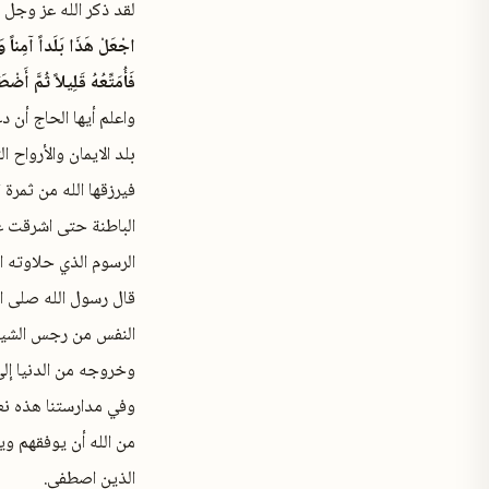
لقد ذكر الله عز وجل د
اجْعَلْ هَذَا بَلَداً آمِناً وَا
فَأُمَتِّعُهُ قَلِيلاً ثُمَّ أَضْ
واعلم أيها الحاج أن 
بلد الايمان والأرواح
فيرزقها الله من ثمرة
الباطنة حتى اشرقت ع
الرسوم الذي حلاوته 
قال رسول الله صلى ال
النفس من رجس الشيط
وخروجه من الدنيا إلى 
وفي مدارستنا هذه نع
من الله أن يوفقهم وي
الذين اصطفى.