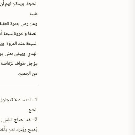
الحجة. ويمكن لهم أن ي
غلبه.
ومن رمى جمرة العقبة
الصفا والمروة سبعة أ
السبعة عند المروة. و
الهدي. ويبقى بمنى ي
يؤجل طواف الإفاضة إ
من الجميع.
1- المناسك لا تتجاوز
الحج.
2- لقد احتاج الناس
يُذبح ويُترك لمن يأخ