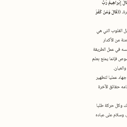
الَ إِبْراهِيمُ رَبِّ
قَالَ وَمَنْ كَفَرَ
ل القلوب التي هي
نة من الأكدار
فسه في عمل الطريقة
وص فإنما يمتع بعلم
العيان.
جهاد عمليا لتطهير
امه حقائق الآخرة
سك وكل حركة طلبا
، وسلام على عباده