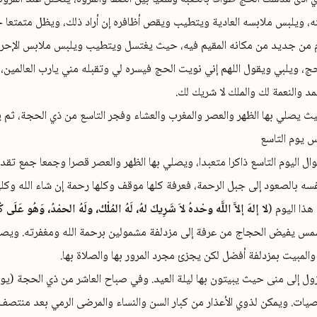
ويلبس ملابسه العادية ويتطيب ويقص أظافره إن أراد ذلك، ويظل متمتعا حت
من جديد من مكانه المقيم فيه، حيث يغتسل ويتطيب ويلبس ملابس الإحرا
حج، ويلبي ويقول اللهم إني نويت الحج فيسره لي وتقبله مني يارب العالمين، لب
د والنعمة لك والملك لا شريك لك.
ث يصلي بها الظهر والعصر والمغرب والعشاء وفجر التاسع من ذي الحجة، ثم 
س يوم التاسع
ل اليوم التاسع ذاكرا متعبدا، ويصلي بها الظهر والعصر قصرا وجمعا جمع تقد
فسه بالصعود إلى جبل الرحمة، فعرفة كلها موقف وكلها رحمة إن شاء الله وك
هذا اليوم (
لا إلهَ إلاَّ اللَّه وحْدهُ لاَ شَرِيكَ لهُ، لَهُ المُلْكُ، ولَهُ الحمْدُ، وَهُو عَلَى ك
مس يفيض الحجاج من عرفة إلى مزدلفة مشمولين برحمة الله ومغفرته. ويصلّ
والمبيت بمزدلفة أفضل لكن يجزئ مجرد المرور بها والصلاة بها.
زول إلى منى حيث يبيتون بها ليلة العيد. وفي صباح العاشر من ذي الحجة (يو
صيات. ويمكن لذوي الأعذار من كبار السن والنساء والمرضى الرمي بعد منتصف 