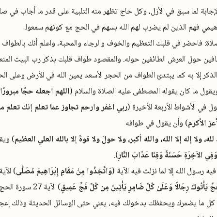
الإجابة لما سبق في الأزل، وكل حاج تظهر منه التلبية على قدر ما أجاب في صلب
اهيمي فهم الذين لم يضرب لهم الله بسهم في الحج مع كونهم سمعوا.
لاة: فاحضر في قلبك التعظيم والخوف والرجاء والمحبة، واعلم أنك بالطواف 
لحافين حول العرش الطائفين حوله. والمقصود طواف قلبك بذكر رب البيت المنعم
الذكر إلا به كما يبتدئ الطواف من الحجر الأسعد يمين الله في الأرض وعلى ال
 ويقول ما كان يقوله المصطفى عليه الصلاة والسلام (
اللهم اجعله حجًا مبرورًا
ل في الأشواط الأربعة الأخيرة (
ربي اغفر وارحم تجاوز عما تعلم إنك تعلم ما 
عز الأكرم
) وأن يقول في طوافه
ه، ولا إله إلا الله، والله أكبر، ولا حولَ ولا قوةَ إلا بالله العلي العظيم
) ويق
وَفِي الآخِرَةِ حَسَنَةً وَقِنَا عَذَابَ النَّارِ
).
يه رسول الله إلا لما نزلت فيه الآية (
وَاتَّخِذُوا مِنْ مَقَامِ إِبْرَاهِيمَ مُصَلًّى
) الآية 125 سورة البق
جِّ يَأْتُوكَ رِجَالًا وَعَلَىٰ كُلِّ ضَامِرٍ يَأْتِينَ مِن كُلِّ فَجٍّ عَمِيقٍ
) الآية 27 سورة
غة كل ما يضمرك ويحفظك بدخولك فيه، يعني حتى الوسائل الحديثة وذلك إعجا