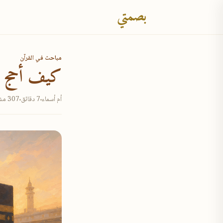
بصمتي
مباحث في القرآن
كيف أحج
أم أسماء
7 دقائق
307 مشاهدة