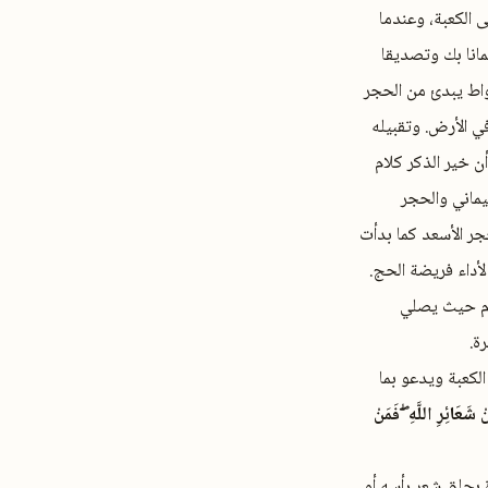
 الكعبة، وعندما
مانا بك وتصديقا
شواط يبدئ من الحجر
في الأرض. وتقبيله
ن خير الذكر كلام
ليماني والحجر
حجر الأسعد كما بدأت
لأداء فريضة الحج.
سلام حيث يصلي
لكعبة ويدعو بما
ْ شَعَائِرِ اللَّهِ ۖ فَمَنْ
ة بحلق شعر رأسه أو