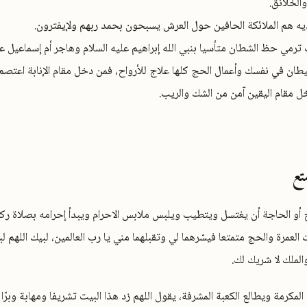
والخلائق.
يه هم الملائكة الحافين حول العرش يسبحون بحمد ربهم ولإيفترون.
ترمي حظ الشطان متأسيا بنبي الله إبراهيم عليه السلام وهاجر أم إسماعيل عل
ان في نفسك وأعمال الحج كلها علاج للأرواح، فمن دخل مقام الإنابة اعتصم 
ل مقام اليقين آمن من الشك والريب.
تع
أو الحاجة أن يغتسل ويتطيب ويلبس ملابس الاحرام ويبدأ إحرامه بصلاة ركع
العمرة والحج متمتعا فيسّرهما لي وتقبلهما مني يا رب العالمين، لبيك اللهم ل
الملك لا شريك لك.
مكرمة ويطالع الكعبة المشرفة، يقول اللهم زد هذا البيت تشريفا ومهابة وبرّا