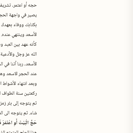
حجه أو اعتمر، تشريفا
يصير في واجهة الحجر ا
بكتابك ووفاء بعهدك و
الأسعد وينتهي عنده. 
كأنه عهد بين العبد و
الله عز وجل والأدعية 
الأسعد، ربنا آتنا في 
عند الحجر الاسعد وهذ
وبعد انتهاء الأشواط 
ركعتين سنة الطواف ام
ثم يتوجه إلى بئر زمز
شاء. ثم يتوجه الى ال
حَجَّ الْبَيْتَ أَوِ اعْتَمَرَ فَ
هذا الحاج المتمتع ال