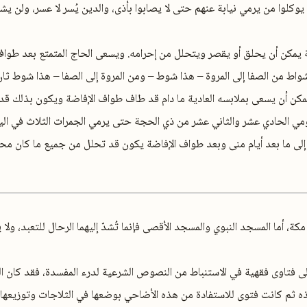
وكلوا من يرمي نيابة عنهم حتى لا يصابوا بأذى، والدين يُسر لا عسر، ولن يشاد
 يمكن أن يحلق أو يقصر ويتحلل من إحرامه. ويسعى الحاج المتمتع بعد طواف
شواط من الصفا إلى المروة – هذا شوط – ومن المروة إلى الصفا – هذا شوط ثان
يمكن أن يسعى بملابسه العادية ما دام قد طاف طواف الإفاضة ويكون بذلك قد 
ومي الحادي عشر والثاني عشر من ذي الحجة حتى يرمي الجمرات الثلاث في الي
لى ما بعد أيام منى وبعد طواف الإفاضة يكون قد تحلل من جميع ما كان محرم
 مكة، أما المسجد النبوي والمسجد الأقصى فإنما تُشدّ إليهما الرحال للتعبد، و
 إلى فتاوى فقهية في الاستنباط من النصوص الشرعية لدرء المفسدة، فقد كان 
ذه ثم كانت فتوى للاستفادة من هذه الأضاحي بوضعها في الثلاجات وتوزيعها 