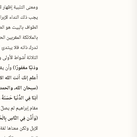
ومعنى التلبية إظهار 
يجب ذلك النداء الإبر
الطواف بالبيت هو الص
بالملائكة المقربين ا
تدرك ذاته فلا يبتدئ 
الثلاثة أشواط الأولى
وذنبًا مغفورًا
) وأن يقو
أعلم إنك أنت الله الأ
(
سبحان الله، والحمد لل
آتِنَا فِي الدُّنْيَا حَسَنَةً 
مقام إبراهيم لم يصلّ ف
(
وَأَذِّن فِي النَّاسِ بِالْحَ
الإبل ولكن معناها ل