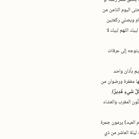
ى اليوم الثامن من
م ويصلي ركعتين
يك اللهم لبيك لا
يتوجه إلى عرفات
يم بأذان واحد
لها مغفرة ورضوان من
ُلِّ شَيءٍ قَدِيرٌ
).
ون المغرب والعشاء
م العيد) يرمون جمرة
ليلة العاشر من ذي