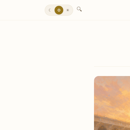
🔍
☾
⚙
☀