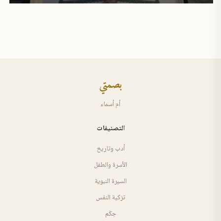
بصمتي
أم أسماء
التصنيفات
أدب وتاريخ
الأسرة والطفل
السيرة النبوية
تزكية النفس
حِكَم