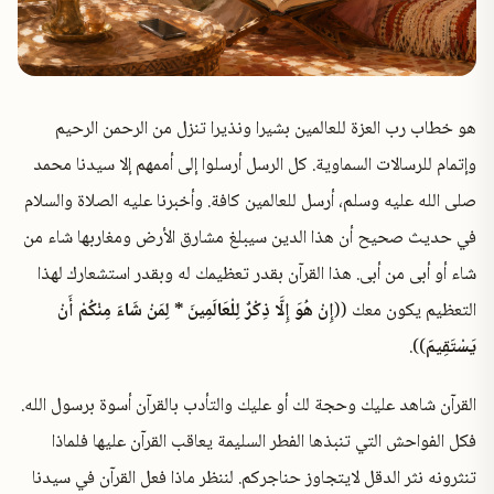
هو خطاب رب العزة للعالمين بشيرا ونذيرا تنزل من الرحمن الرحيم
وإتمام للرسالات السماوية. كل الرسل أرسلوا إلى أممهم إلا سيدنا محمد
صلى الله عليه وسلم، أرسل للعالمين كافة. وأخبرنا عليه الصلاة والسلام
في حديث صحيح أن هذا الدين سيبلغ مشارق الأرض ومغاربها شاء من
شاء أو أبى من أبى. هذا القرآن بقدر تعظيمك له وبقدر استشعارك لهذا
التعظيم يكون معك ((
إِنْ هُوَ إِلَّا ذِكْرٌ لِلْعَالَمِينَ * لِمَنْ شَاءَ مِنْكُمْ أَنْ
يَسْتَقِيمَ
)).
القرآن شاهد عليك وحجة لك أو عليك والتأدب بالقرآن أسوة برسول الله.
فكل الفواحش التي تنبذها الفطر السليمة يعاقب القرآن عليها فلماذا
تنثرونه نثر الدقل لايتجاوز حناجركم. لننظر ماذا فعل القرآن في سيدنا