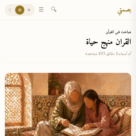
بصمتي
☰
🔍
☾
⚙
☀
مباحث في القرآن
القران منهج حياة
أم أسماء
1 دقائق
107 مشاهدة
✕