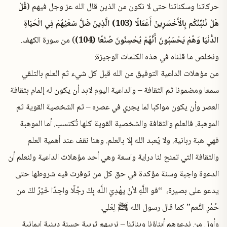
حركاتنا وسكناتنا حتى لا نكون من الذين قال الله عز وجل فيهم (
قُلْ
هَلْ نُنَبِّئُكُم بِالْأَخْسَرِينَ أَعْمَالًا (103) الَّذِينَ ضَلَّ سَعْيُهُمْ فِي الْحَيَاةِ
الدُّنْيَا وَهُمْ يَحْسَبُونَ أَنَّهُمْ يُحْسِنُونَ صُنْعًا (104)
) من سورة الكهف.
ونخلص ما قلناه في هذه الكلمات الوجيزة:
من مؤهلات الداعية التوفيق من الله قبل كل شيء ثم العلم بالتلقي
سمعا ومضمونا ثم الثقافة – والداعية اليوم لابد أن يكون له إلمام بثقافة
العصر وأن يكون مواكبا لما يجري في عصره – ثم الشخصية القوية ثم
الموهبة. فالعلم والثقافة والشخصية القوية كلها تُكتسب. أما الموهبة
فهي هبة ربانية. ولا يُعبد الله إلا بالعلم. وهنا نقف عند أهمية العلم
والثقافة التي تمنح لنا دراية واسعة وهي أحد مؤهلات الداعية ولنعلم أن
الدعوة واجبة وسنة مؤكدة في حق كل من توفرت فيه شروطها حتى
يدعو على بصيرة، “فو اللَّهِ لأنْ يهْدِيَ اللَّه بِكَ رجُلًا واحِدًا خَيْرٌ لكَ من
حُمْرِ النَّعم” كما قال رسول الله ﷺ لِعَلي.
وأول من ندعوهم أبناؤنا وبناتنا – نربيهم تربية حسنة دينية إيمانية