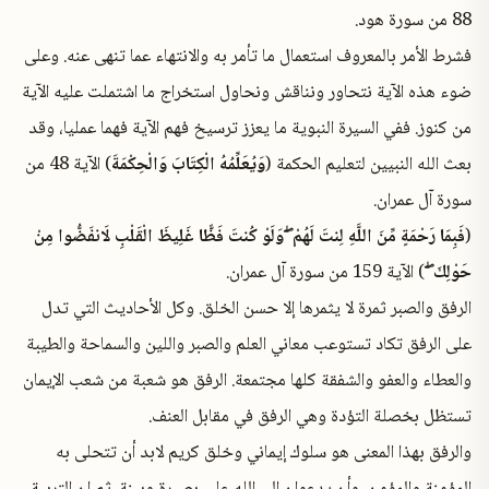
88 من سورة هود.
فشرط الأمر بالمعروف استعمال ما تأمر به والانتهاء عما تنهى عنه. وعلى
ضوء هذه الآية نتحاور ونناقش ونحاول استخراج ما اشتملت عليه الآية
من كنوز. ففي السيرة النبوية ما يعزز ترسيخ فهم الآية فهما عمليا، وقد
بعث الله النبيين لتعليم الحكمة (
وَيُعَلِّمُهُ الْكِتَابَ وَالْحِكْمَةَ
) الآية 48 من
سورة آل عمران.
(
فَبِمَا رَحْمَةٍ مِّنَ اللَّهِ لِنتَ لَهُمْ ۖ وَلَوْ كُنتَ فَظًّا غَلِيظَ الْقَلْبِ لَانفَضُّوا مِنْ
حَوْلِكَ ۖ
) الآية 159 من سورة آل عمران.
الرفق والصبر ثمرة لا يثمرها إلا حسن الخلق. وكل الأحاديث التي تدل
على الرفق تكاد تستوعب معاني العلم والصبر واللين والسماحة والطيبة
والعطاء والعفو والشفقة كلها مجتمعة. الرفق هو شعبة من شعب الإيمان
تستظل بخصلة التؤدة وهي الرفق في مقابل العنف.
والرفق بهذا المعنى هو سلوك إيماني وخلق كريم لابد أن تتحلى به