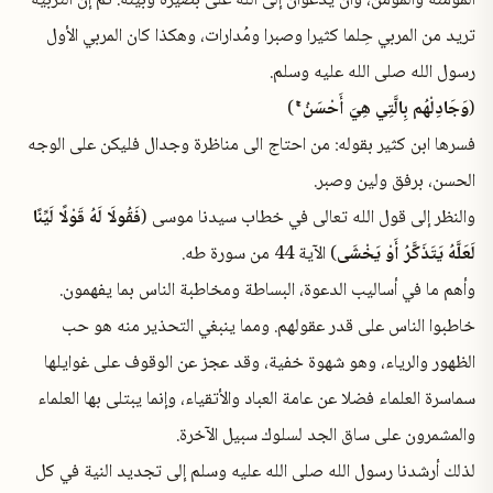
المؤمنة والمؤمن، وأن يدعوان إلى الله على بصيرة وبينة. ثم إن التربية
تريد من المربي حِلما كثيرا وصبرا ومُدارات، وهكذا كان المربي الأول
رسول الله صلى الله عليه وسلم.
(
وَجَادِلْهُم بِالَّتِي هِيَ أَحْسَنُ ۚ
)
فسرها ابن كثير بقوله: من احتاج الى مناظرة وجدال فليكن على الوجه
الحسن، برفق ولين وصبر.
والنظر إلى قول الله تعالى في خطاب سيدنا موسى (
فَقُولَا لَهُ قَوْلًا لَيِّنًا
لَعَلَّهُ يَتَذَكَّرُ أَوْ يَخْشَى
) الآية 44 من سورة طه.
وأهم ما في أساليب الدعوة، البساطة ومخاطبة الناس بما يفهمون.
خاطبوا الناس على قدر عقولهم. ومما ينبغي التحذير منه هو حب
الظهور والرياء، وهو شهوة خفية، وقد عجز عن الوقوف على غوايلها
سماسرة العلماء فضلا عن عامة العباد والأتقياء، وإنما يبتلى بها العلماء
والمشمرون على ساق الجد لسلوك سبيل الآخرة.
لذلك أرشدنا رسول الله صلى الله عليه وسلم إلى تجديد النية في كل