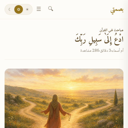
بصمتي
☰
🔍
☾
⚙
☀
مباحث في القرآن
ادْعُ إِلَىٰ سَبِيلِ رَبِّكَ
أم أسماء
3 دقائق
286 مشاهدة