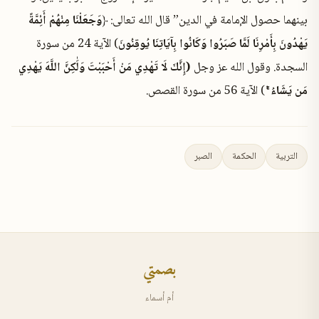
بينهما حصول الإمامة في الدين” قال الله تعالى: ﴿
وَجَعَلْنَا مِنْهُمْ أَئِمَّةً
يَهْدُونَ بِأَمْرِنَا لَمَّا صَبَرُوا وَكَانُوا بِآيَاتِنَا يُوقِنُونَ
) الآية 24 من سورة
السجدة. وقول الله عز وجل
(إِنَّكَ لَا تَهْدِي مَنْ أَحْبَبْتَ وَلَٰكِنَّ اللَّهَ يَهْدِي
مَن يَشَاءُ ۚ
) الآية 56 من سورة القصص.
التربية
الحكمة
الصبر
بصمتي
أم أسماء