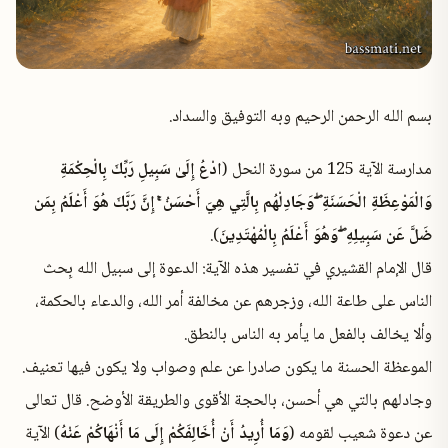
✕
بسم الله الرحمن الرحيم وبه التوفيق والسداد.
مدارسة الآية 125 من سورة النحل (
ادْعُ إِلَىٰ سَبِيلِ رَبِّكَ بِالْحِكْمَةِ
وَالْمَوْعِظَةِ الْحَسَنَةِ ۖ وَجَادِلْهُم بِالَّتِي هِيَ أَحْسَنُ ۚ إِنَّ رَبَّكَ هُوَ أَعْلَمُ بِمَن
ضَلَّ عَن سَبِيلِهِ ۖ وَهُوَ أَعْلَمُ بِالْمُهْتَدِينَ
).
قال الإمام القشيري في تفسير هذه الآية: الدعوة إلى سبيل الله بِحث
الناس على طاعة الله، وزجرهم عن مخالفة أمر الله، والدعاء بالحكمة،
وألا يخالف بالفعل ما يأمر به الناس بالنطق.
الموعظة الحسنة ما يكون صادرا عن علم وصواب ولا يكون فيها تعنيف.
وجادلهم بالتي هي أحسن، بالحجة الأقوى والطريقة الأوضح. قال تعالى
عن دعوة شعيب لقومه (
وَمَا أُرِيدُ أَنْ أُخَالِفَكُمْ إِلَى مَا أَنْهَاكُمْ عَنْهُ
) الآية