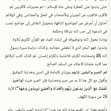
حتى يثبتوا على الفطرة وعلى ملة الإسلام – ثم عشيرتك الأقربين ثم
الأقرب فالقرب من الجيران والأصحاب في العمل والمجالس. وفي الولائم
أحاول أن أعرض عن المواضيع التافهة بتحويل النقاش إلى مواضع تصب
في الدعوة إلى حب الله بلباقة وحكمة.
وزادنا بحول الله وتوفيوقه في ارشاد العباد هو القرآن الكريم تلاوة
وتدبرا، فهو البحر الذي لا تنقضي عجائبه. وكذلك دراسة سيرة رسول
الله ﷺ وصحابته الكرام، فالتشبة بالكرام إحسان. ثم كذلك كتب الرقائق
مما كتبه علمائنا الاجلاء من السلف الصالح.
ثم الصبر واليقين
: فإنهم يورثان الإمامة في الدين وهداية التوفيق .
وأقول مع كل هذا لا بد من صبر ومصابرة فإن الصبر ضياء (
وَاصْبِرْ
نَفْسَكَ مَعَ الَّذِينَ يَدْعُونَ رَبَّهُم بِالْغَدَاةِ وَالْعَشِيِّ يُرِيدُونَ وَجْهَهُ ۖ
) الآية
28 من سورة الكهف.
وأختم بقول ابن القيم جزاه الله عنا خيرا “إذا تزوج الصبر باليقين، ولد