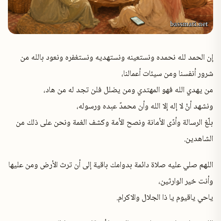
إن الحمد لله نحمده ونستعينه ونستهديه ونستغفره ونعود بالله من
شرور أنفسنا ومن سيئات أعمالنا،
من يهدي الله فهو المهتدي ومن يضلل فلن تجد له من هاد،
ونشهد أنْ لا إله إلا الله وأن محمدً عبده ورسوله،
بلّغ الرسالة وأدّى الأمانة ونصح الأمة وكشف الغمة ونحن على ذلك من
الشاهدين.
اللهم صلي عليه صلاة دائمة بدوامك باقية إلى أن ترث الأرض ومن عليها
وأنت خير الوارثين،
ياحي ياقيوم يا ذا الجلال والاكرام.