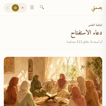
بصمتي
☰
🔍
☾
⚙
☀
تزكية النفس
دعاء الاستفتاح
أم أسماء
1 دقائق
111 مشاهدة
✕