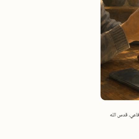
ص425) للإمام سيدي أحمد الرفاعي، قدس الله