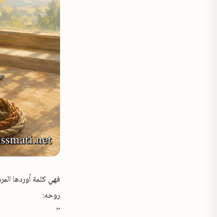
روحه:
”