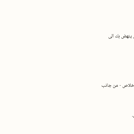
ن ينهض بك الى
لإخلاص - من جانب