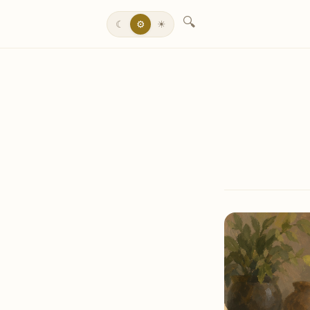
🔍
☾
⚙
☀