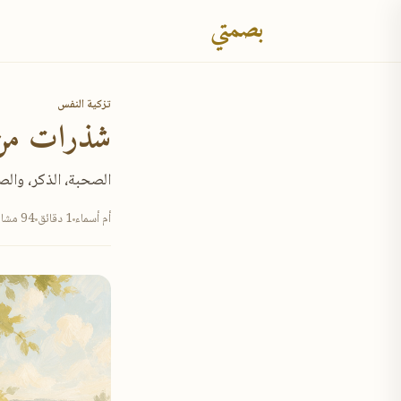
بصمتي
تزكية النفس
شذرات من ك
الصحبة، الذكر، والصد
أم أسماء
1 دقائق
94 مشاهدة