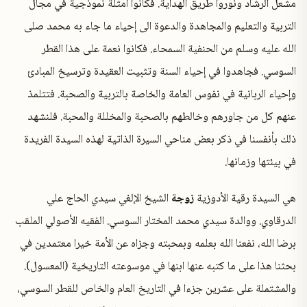
مشعل الرشاد ونوروا طريق الهداية. فكانوا أمثلة نموذجية في مجال
التربية والتعليم والمجاهدة والدعوة الى إحياء ما جاء به محمد صلى
الله عليه وسلم من الحنفية السمحاء. فكانوا نعمة على هذا القطر
السوسي. فجاهدوا في إحياء السنة وتثبيت العقيدة وترسيخ المبادئ
وإحياء الربانية في نفوس العامة والخاصة بالتربية والصحبة. فتتلمذ
عنهم كل من جاورهم وخالطهم بالصحبة والمخللة والمحبة. فلنشهد
ذلك بأنفسنا في ذكر بعض مناحي السيرة الذاتية لهذه السيدة الفريدة
في بيئتها وزمانها.
هي السيدة رقية الأدوزية
زوجة
الشيخ الإلغي سيدي الحاج علي
الدرقاوي. ووالدة سيدي محمد المختار السوسي. الفقيه الأصولي الملقب
برضا الله، نفعنا الله بعلمه وبمحبته وجزاه عن الأمة خيرا معتمدين في
بحثنا هذا على ما كتبه عنها ابنها في موسوعته التاريخية (المعسول).
والمشتملة على عشرين جزءا في التاريخ العام والخاص للقطر السوسي،