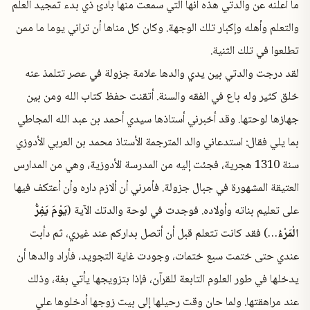
ما أعلنه عن والدتي هذه أنها التي سمعت منها بادئ ذي بدء تمجيد العلم
والتعلم وأهله وإكبار تلك الوجهة. وكان كل مناها أن تراني يوما ما ممن
تطلعوا في تلك الثنية.
لقد درجت والدتي بين يدي والدها علامة جزولة في عصر تتلمذ عنه
خلق كثير وله باع في الفقه والسنة. أتقنت حفظ كتاب الله ومن بين
جهازها لوحتها. وقد أخبرني أستاذها سيدي أحمد بن عبد الله المجاطي
بما يلي فقال: استدعاني والد المترجمة الأستاذ محمد بن العربي الأدوزي
سنة 1310 هجرية، فجئت إليه من المدرسة الأدوزية، وهي من المدارس
العتيقة المشهورة في جبال جزولة. فأمرني أن ألازم داره وأن أعتكف فيها
على تعليم بناته وأولاده. فوجدت في لوحة والدتك الآية (
يَوْمَ يَفِرُّ
الْمَرْءُ
…) فقد كانت تتعلم قبل أن أتصل بداركم عند غيري، ثم دأبت
عندي حتى ختمت سبع ختمات، وجودت غاية التجويد، فأراد والدها أن
يدخلها في طور العلوم التابعة للقرآن، فإذا بتزويجها يأتي بغة، وذلك
عند مراهقتها. ولما حان وقت رحيلها إلى بيت زوجها أدخلوها علي