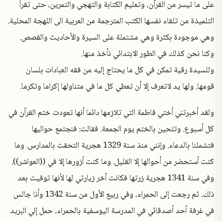
على ما تيسر من القرآن، وتعليم الكتابة والتهجي والتمرين، حتى تقرأ
التلميذة من تلقاء نفسها الكتب المترجمة من العربية الى اللهجة المحلية.
وهي موجودة بكثرة وهي مشتملة على السيرة والأحاديث والقصص.
وكنا نحن كذلك في الطور الابتدائي نأخذ منها.
وللسيدة رقية تمكن في كل ما يحتاج إليه من فقه العبادات بلسان
قومها. ولها يد لاتعرف إلا أن تعطي كل ما في متناولها إكراما وتكرما.
ولقد أخبرتني أختي فاطمة التي تلازمها دائما أنها تعودت ختم القرآن في
كل أسبوع. وتتحين بالختم يوم الجمعة. فقالت: فنجتمع حواليها
فتشملنا بالدعاء. وإنني منذ سنة 1329 هجرية التحقت بالمدارس. وما
كنت أستحضر من أحوالها إلا القليل. وما كنت أزورها إلا في ((العواشر)).
وفي سنة 1341 هجرية زرتها فكانت آخر زيارتي لها لأنها توفيت بعد
ذلك. ثم رجعت إلى الحمراء، وفي ربيع الأول من سنة 1342 وأنا جالس
في غرفة أحد أصدقائي في المدرسة اليوسفية بالحمراء، حمل إلي البريد