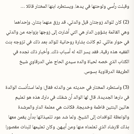
وقبلت رأسي ولوحتها في يدها. ويستطرد ابنها المختار قائلا …
(2) كان للوالد زوجتان قبل والدتي، قد رزق منهما بنتان. وإحداهما
وهي القائمة بشؤون الدار هي التي أشارت إلى زوجها بزواجه من والدتي
في حوار عائلي. ثم كانت بشارة روحانية للوالد بعد ذلك في تزوجه بنت
الفقيه هذه رقية، فقد يسر الله له أسباب ذلك. وأخبار ذلك نجده في
الكتاب الذي خصه لحياة والده سيدي الحاج علي الدرقاوي شيخ
الطريقة الدرقاوية بسوس.
(3) واستطرد المختار في حديثه عن والدته فقال: ولما استأنست الوالدة
في دارها الجديدة، قال لها الوالد أن شغلك في دارك هذه هو تعليم
هاتين البنتين فاطمة وخديجة. فكانت هي معلمة الدار والمرشدة
والواعظة للوافدات إلى الشيخ. ولما شد عود تلميذاتها بدأن يقمن معها
بذلك الارشاد الذي تعلمناه منها ومن أبيهن. وكان تعليمها للبنات مقصورا