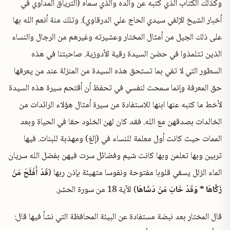
وكذلك الكتاب الذي كتبه عن والده والذي سماه (الترياق المداوي في
أخبار الشيخ الإلغي سيدي الحاج علي الدرقاوي). وتلك منة أنعم الله بها
على ذلك الجيل من أمثال المختار وعشيرته وغيرهم من الرجال والنساء
الذين تتلمذوا في حضن السيدة رقية الأدوزية. صاحبتنا في هذه
السطور التي لا تفي بما تستحق هذه السيدة من المنزلة عند من يعرفها
حق المعرفة وإنما سمحت لنفسي في تحفظ أن أقتحم سيرة هذه السيدة
لأخط ما كتبه عنها ابنها للاستفادة من سيرة أمثال هؤلاء الرائدات من
الخالدات بصدقهن مع الله. فقد كان لهن الخلود حقا في الحياة وبعد
الممات حيث كانت أول معلمة للنساء في (إلغ) ومهذبة للبنات. فيها
تربين وبها تعلمن وبها كانت شيم وفضائل سرت فيهن بفضل الله سريان
الماء الزلل يسقي قلوبا مفتوحة ونفوسا متهيئة بإذن ربها (
قَدْ أَفْلَحَ مَنْ
زَكَّاهَا * وَقَدْ خَابَ مَنْ دَسَّاهَا
) الآية 18 من سورة الحشر.
قال المختار بعد نبضة مستفادة عن البيئة المحافظة التي نشأ فيها قال: