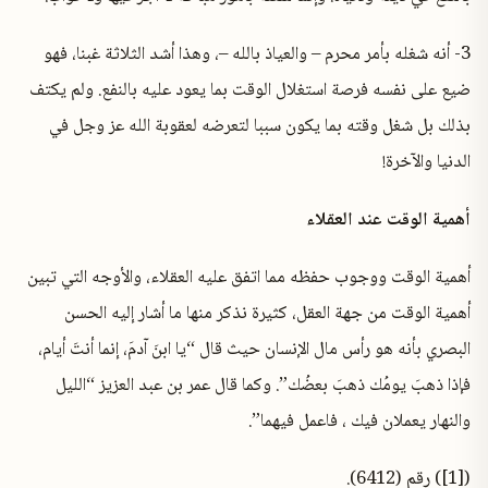
3- أنه شغله بأمر محرم – والعياذ بالله –، وهذا أشد الثلاثة غبنا، فهو
ضيع على نفسه فرصة استغلال الوقت بما يعود عليه بالنفع. ولم يكتف
بذلك بل شغل وقته بما يكون سببا لتعرضه لعقوبة الله عز وجل في
الدنيا والآخرة!
أهمية الوقت عند العقلاء
أهمية الوقت ووجوب حفظه مما اتفق عليه العقلاء، والأوجه التي تبين
أهمية الوقت من جهة العقل، كثيرة نذكر منها ما أشار إليه الحسن
البصري
بأنه هو رأس مال الإنسان حيث قال “يا ابنَ آدمَ، إنما أنتَ أيام،
فإذا ذهبَ يومُك ذهبَ بعضُك”. وكما قال عمر بن عبد العزيز “الليل
والنهار يعملان فيك ، فاعمل فيهما”.
([1]) رقم (6412).