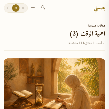
بصمتي
☰
🔍
☾
⚙
☀
مقالات متنوعة
اهمية الوقت (2)
أم أسماء
1 دقائق
111 مشاهدة
✕