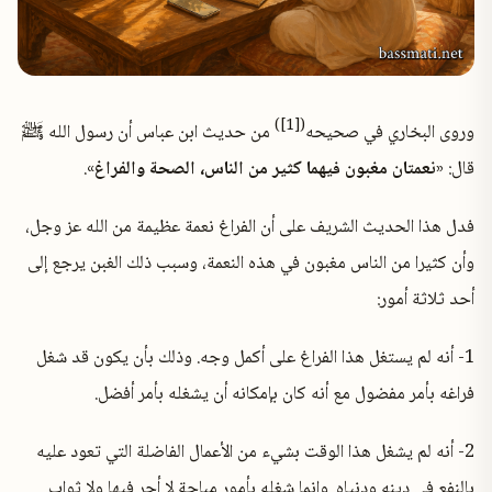
([1])
وروى البخاري في صحيحه
من حديث ابن عباس أن رسول الله ﷺ
قال: «
نعمتان مغبون فيهما كثير من الناس، الصحة والفراغ
».
فدل هذا الحديث الشريف على أن الفراغ نعمة عظيمة من الله عز وجل،
وأن كثيرا من الناس مغبون في هذه النعمة، وسبب ذلك الغبن يرجع إلى
أحد ثلاثة أمور:
1- أنه لم يستغل هذا الفراغ على أكمل وجه. وذلك بأن يكون قد شغل
فراغه بأمر مفضول مع أنه كان بإمكانه أن يشغله بأمر أفضل.
2- أنه لم يشغل هذا الوقت بشيء من الأعمال الفاضلة التي تعود عليه
بالنفع في دينه ودنياه. وإنما شغله بأمور مباحة لا أجر فيها ولا ثواب.